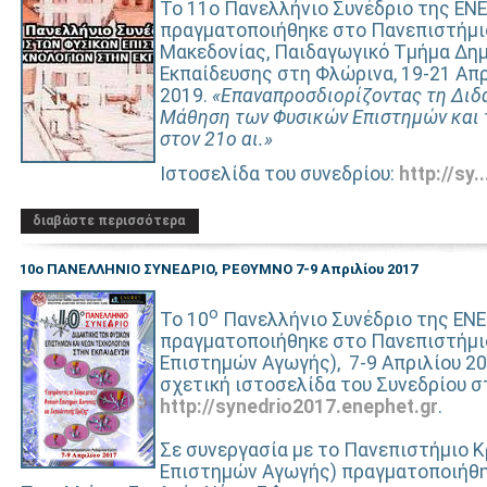
Το 11ο Πανελλήνιο Συνέδριο της ΕΝ
πραγματοποιήθηκε στο Πανεπιστήμι
Μακεδονίας, Παιδαγωγικό Τμήμα Δη
Εκπαίδευσης στη Φλώρινα, 19-21 Απ
2019.
«Επαναπροσδιορίζοντας τη Διδ
Μάθηση των Φυσικών Επιστημών και 
στον 21ο αι.»
Ιστοσελίδα του συνεδρίου:
http://sy..
διαβάστε περισσότερα
10ο ΠΑΝΕΛΛΗΝΙΟ ΣΥΝΕΔΡΙΟ, ΡΕΘΥΜΝΟ 7-9 Απριλίου 2017
ο
Το 10
Πανελλήνιο Συνέδριο της ΕΝ
πραγματοποιήθηκε στο Πανεπιστήμι
Επιστημών Αγωγής), 7-9 Απριλίου 20
σχετική ιστοσελίδα του Συνεδρίου 
http://synedrio2017.enephet.gr
.
Σε συνεργασία με το Πανεπιστήμιο 
Επιστημών Αγωγής) πραγματοποιήθη